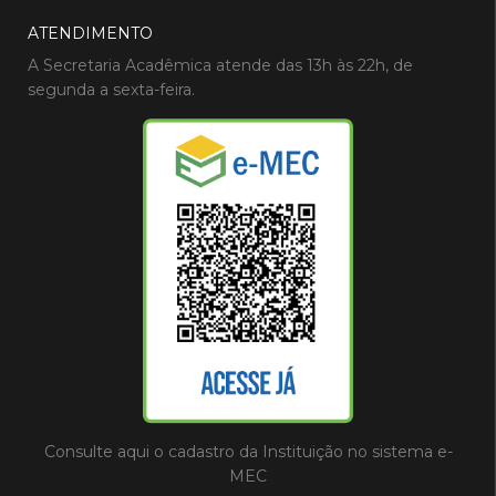
ATENDIMENTO
A Secretaria Acadêmica atende das 13h às 22h, de
segunda a sexta-feira.
Consulte aqui o cadastro da Instituição no sistema e-
MEC