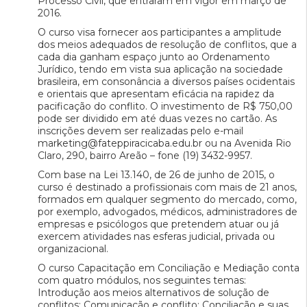
Processo Civil, que entraram em vigor em março de
2016.
O curso visa fornecer aos participantes a amplitude
dos meios adequados de resolução de conflitos, que a
cada dia ganham espaço junto ao Ordenamento
Jurídico, tendo em vista sua aplicação na sociedade
brasileira, em consonância a diversos países ocidentais
e orientais que apresentam eficácia na rapidez da
pacificação do conflito. O investimento de R$ 750,00
pode ser dividido em até duas vezes no cartão. As
inscrições devem ser realizadas pelo e-mail
marketing@fateppiracicaba.edu.br ou na Avenida Rio
Claro, 290, bairro Areão – fone (19) 3432-9957.
Com base na Lei 13.140, de 26 de junho de 2015, o
curso é destinado a profissionais com mais de 21 anos,
formados em qualquer segmento do mercado, como,
por exemplo, advogados, médicos, administradores de
empresas e psicólogos que pretendem atuar ou já
exercem atividades nas esferas judicial, privada ou
organizacional.
O curso Capacitação em Conciliação e Mediação conta
com quatro módulos, nos seguintes temas:
Introdução aos meios alternativos de solução de
conflitos; Comunicação e conflito; Conciliação e suas