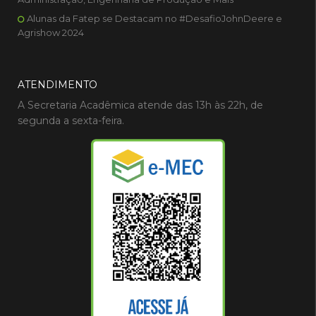
Alunas da Fatep se Destacam no #DesafioJohnDeere e
Agrishow 2024
ATENDIMENTO
A Secretaria Acadêmica atende das 13h às 22h, de
segunda a sexta-feira.