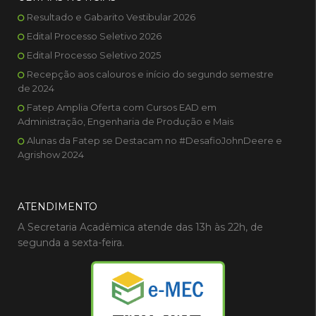
Resultado e Gabarito Vestibular 2026
Edital Processo Seletivo 2026
Edital Processo Seletivo 2025
Recepção aos calouros e início do segundo semestre
de 2024
Fatep Amplia Oferta com Cursos EAD em
Administração, Engenharia de Produção e Mais
Alunas da Fatep se Destacam no #DesafioJohnDeere e
Agrishow 2024
ATENDIMENTO
A Secretaria Acadêmica atende das 13h às 22h, de
segunda a sexta-feira.