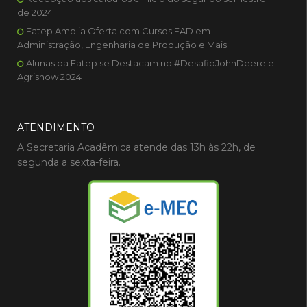
de 2024
Fatep Amplia Oferta com Cursos EAD em
Administração, Engenharia de Produção e Mais
Alunas da Fatep se Destacam no #DesafioJohnDeere e
Agrishow 2024
ATENDIMENTO
A Secretaria Acadêmica atende das 13h às 22h, de
segunda a sexta-feira.