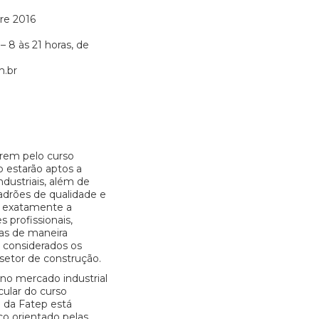
re 2016
 – 8 às 21 horas, de
m.br
arem pelo curso
p estarão aptos a
industriais, além de
adrões de qualidade e
é exatamente a
profissionais,
ras de maneira
 considerados os
 setor de construção.
no mercado industrial
icular do curso
 da Fatep está
o orientado pelas