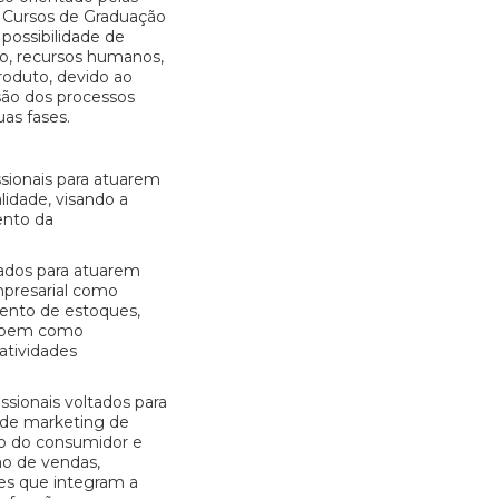
os Cursos de Graduação
 possibilidade de
ão, recursos humanos,
oduto, devido ao
ão dos processos
as fases.
ssionais para atuarem
idade, visando a
ento da
itados para atuarem
mpresarial como
amento de estoques,
s, bem como
atividades
ssionais voltados para
 de marketing de
o do consumidor e
ão de vendas,
des que integram a