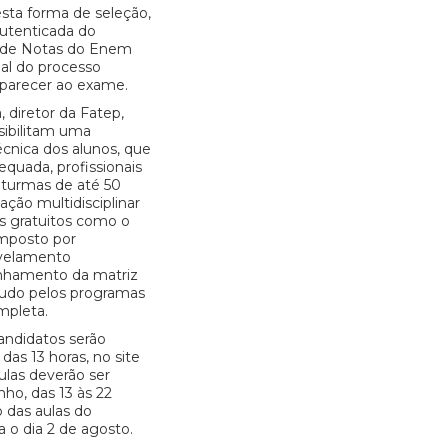
sta forma de seleção,
autenticada do
 de Notas do Enem
nal do processo
mparecer ao exame.
 diretor da Fatep,
sibilitam uma
cnica dos alunos, que
equada, profissionais
 turmas de até 50
mação multidisciplinar
s gratuitos como o
omposto por
nivelamento
anhamento da matriz
studo pelos programas
mpleta.
candidatos serão
 das 13 horas, no site
las deverão ser
nho, das 13 às 22
o das aulas do
 o dia 2 de agosto.