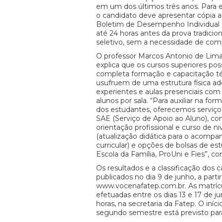
em um dos últimos três anos. Para e
o candidato deve apresentar cópia 
Boletim de Desempenho Individual
até 24 horas antes da prova tradicio
seletivo, sem a necessidade de co
O professor Marcos Antonio de Lima,
explica que os cursos superiores pos
completa formação e capacitação té
usufruem de uma estrutura física ad
experientes e aulas presenciais com
alunos por sala. “Para auxiliar na for
dos estudantes, oferecemos serviço
SAE (Serviço de Apoio ao Aluno), c
orientação profissional e curso de 
(atualização didática para o acomp
curricular) e opções de bolsas de e
Escola da Família, ProUni e Fies”, co
Os resultados e a classificação dos 
publicados no dia 9 de junho, a partir
www.vocenafatep.com.br. As matrícu
efetuadas entre os dias 13 e 17 de ju
horas, na secretaria da Fatep. O iníci
segundo semestre está previsto para