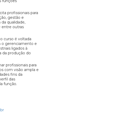
s funções
ita profissionais para
ção, gestão e
 da qualidade,
 entre outras
do curso é voltada
ra o gerenciamento e
riais ligados à
a da produção do
 profissionais para
os com visão ampla e
dades fins da
erfil das
a função.
br