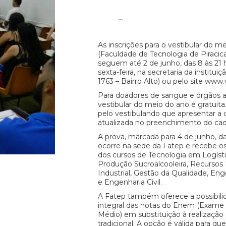
...
As inscrições para o vestibular do m
(Faculdade de Tecnologia de Piraci
seguem até 2 de junho, das 8 às 21 
sexta-feira, na secretaria da instituiç
1763 – Bairro Alto) ou pelo site www
Para doadores de sangue e órgãos a 
vestibular do meio do ano é gratuita
pelo vestibulando que apresentar a 
atualizada no preenchimento do cad
A prova, marcada para 4 de junho, da
ocorre na sede da Fatep e recebe o
dos cursos de Tecnologia em Logísti
Produção Sucroalcooleira, Recurso
Industrial, Gestão da Qualidade, En
e Engenharia Civil.
A Fatep também oferece a possibilid
integral das notas do Enem (Exame 
Médio) em substituição à realização 
tradicional. A opção é válida para q