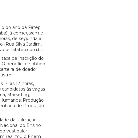
eio do ano da Fatep
caba) já começaram e
horas, de segunda a
ão (Rua Silva Jardim,
.vocenafatep.com.br.
taxa de inscrição do
. O benefício é obtido
carteira de doador
astro.
s 14 às 17 horas,
s candidatos às vagas
ca, Marketing,
s Humanos, Produção
genharia de Produção
ade da utilização
Nacional do Ensino
do vestibular
uem realizou o Enem