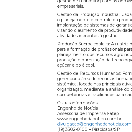
gestão de marketing com as demai
empresariais.
Gestão da Produção Industrial: Capac
o planejamento e controle da produ
implantação de sistemas de garantia
visando o aumento da produtividade
atividades inerentes à gestão.
Produção Sucroalcooleira: A matriz 
para a formação de profissionais pa
planejamento dos recursos agroindust
produção e otimização da tecnologi
açúcar e do álcool.
Gestão de Recursos Humanos: Formar
gerenciar a área de recursos human
sistêmica, focada nas principais ativi
organização, mediante a análise do p
competências e habilidades para cad
Outras informações
Engenho da Notícia
Assessoria de Imprensa Fatep
www.engenhodanoticia.com.br
divulgacao@engenhodanoticia.com.
(19) 3302-0100 – Piracicaba/SP