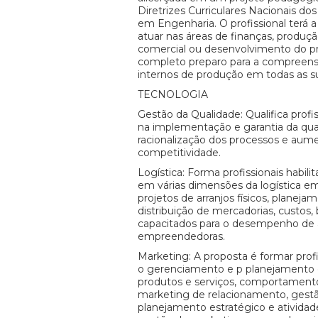
Diretrizes Curriculares Nacionais d
em Engenharia. O profissional terá a
atuar nas áreas de finanças, produç
comercial ou desenvolvimento do pr
completo preparo para a compreens
internos de produção em todas as su
TECNOLOGIA
Gestão da Qualidade: Qualifica profi
na implementação e garantia da qual
racionalização dos processos e aum
competitividade.
Logística: Forma profissionais habil
em várias dimensões da logística e
projetos de arranjos físicos, planej
distribuição de mercadorias, custo
capacitados para o desempenho de 
empreendedoras.
Marketing: A proposta é formar profi
o gerenciamento e p planejamento
produtos e serviços, comportament
marketing de relacionamento, gest
planejamento estratégico e ativida