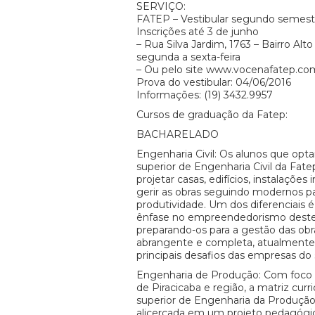
SERVIÇO:
FATEP – Vestibular segundo semest
Inscrições até 3 de junho
– Rua Silva Jardim, 1763 – Bairro Alto
segunda a sexta-feira
– Ou pelo site www.vocenafatep.co
Prova do vestibular: 04/06/2016
Informações: (19) 3432.9957
Cursos de graduação da Fatep:
BACHARELADO
Engenharia Civil: Os alunos que opt
superior de Engenharia Civil da Fate
projetar casas, edifícios, instalações 
gerir as obras seguindo modernos p
produtividade. Um dos diferenciais 
ênfase no empreendedorismo destes 
preparando-os para a gestão das ob
abrangente e completa, atualmente
principais desafios das empresas do
Engenharia de Produção: Com foco 
de Piracicaba e região, a matriz curr
superior de Engenharia da Produção
alicerçada em um projeto pedagógic