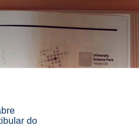
abre
tibular do