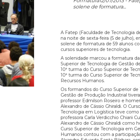
Formatura12/07/2013 - Fate
solene de formatura...
A Fatep (Faculdade de Tecnologia de 
na noite de sexta-feira (5 de julho),
solene de formatura de 59 alunos co
cursos superiores de tecnologia.
A solenidade marcou a formatura da
Superior de Tecnologia de Gestão de
10ª turma do Curso Superior de Tecn
10ª turma do Curso Superior de Tec
Recursos Humanos.
Os formandos do Curso Superior de
Gestão de Produção Industrial tive
professor Edmilson Roseiro e hom
Alexandro de Cássio Ghiraldi. O Curs
Tecnologia em Logística teve como 
professora Carla Verdicchio Chiarii Cu
Alexandro de Cássio Ghiraldi como
Curso Superior de Tecnologia em G
Humanos contou com a participação