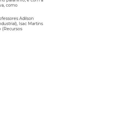
mo paraninfo, e com a
lva, como
ofessores Adilson
ustrial), Isac Martins
io (Recursos