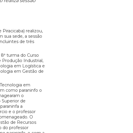
p realiza sessão
Piracicaba) realizou,
 em sua sede, a sessão
ncluintes de três
 8ª turma do Curso
 Produção Industrial,
ologia em Logística e
nologia em Gestão de
 Tecnologia em
ram como paraninfo o
enagearam o
o Superior de
paraninfa a
rcio e o professor
 homenageado. O
estão de Recursos
 do professor