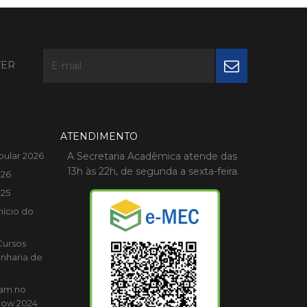
TER
ATENDIMENTO
bular 2026
A Secretaria Acadêmica atende das
13h às 22h, de segunda a sexta-feira.
026
025
nício do
Cursos
nharia de
cam no
how 2024