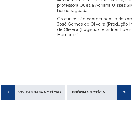
Alxandre Eduardo Santa Bárbara, co
professora Quézia Adriana Ulisses Si
homenageada.
Os cursos são coordenados pelos pr
José Gomes de Oliveira (Produção Ind
de Oliveira (Logística) e Sidnei Tibér
Humanos).
VOLTAR PARA NOTÍCIAS
PRÓXIMA NOTÍCIA