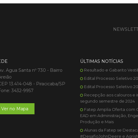
NEWSLET
EDE
ÚLTIMAS NOTÍCIAS
Av. Agua Santa nº 730 - Bairro
Resultado e Gabarito Vesti
Areião
Edital Processo Seletivo 2
CEP 13.414-048 - Piracicaba/SP
Edital Processo Seletivo 2
Fone: 3432-9957
Recepção aos calouros e i
segundo semestre de 2024
Ver no Mapa
Fatep Amplia Oferta com 
EAD em Administração, Enge
Produção e Mais
Alunas da Fatep se Desta
#DesafioJohnDeere e Agris