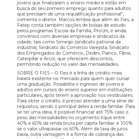
jovens que finalizaram o ensino médio e estão em
busca do seu primeiro emprego quanto para adultos
que precisam de uma requalificação profissional”,
comenta o diretor. Marcos lembra que além do Fies, a
Fatep conta também opções de bolsas de estudo
pelos programas Escola da Família, ProUni, e ainda,
convênios com diversas empresas e sindicatos da
cidade, tais como Simespi (sindicato patronal da
indústria), Sindicato do Comércio Varejista, Sindicato
dos Empregados do Comércio, Dedini, Painco, Fibria,
Caterpillar e Arcor, que oferecem descontos,
permitindo redução no valor das mensalidades.
SOBRE O FIES – O Fies é a linha de crédito mais
barata existente no mercado para quem quer cursar
uma graduação. Possibilita o ingresso de jovens e
adultos em cursos do ensino superior em instituições
particulares, após terem a aprovação nos vestibulares.
Para obter o crédito, é preciso atender a uma série de
requisitos, sendo o principal deles a renda familiar. Para
se ter uma ideia, é possível financiar até 75% caso o
peso das mensalidades no orçamento fique entre
40% e 60% da renda bruta per capita familiar; e 100%
se o valor ultrapassar os 60%. Além da taxa de juros
baixa, outra vantagem é a forma de cobrança das