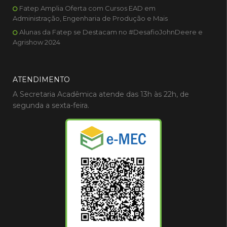
Fatep Amplia Oferta com Cursos EAD em
Administração, Engenharia de Produção e Mais
Alunas da Fatep se Destacam no #DesafioJohnDeere e
Agrishow 2024
ATENDIMENTO
A Secretaria Acadêmica atende das 13h às 22h, de
segunda a sexta-feira.