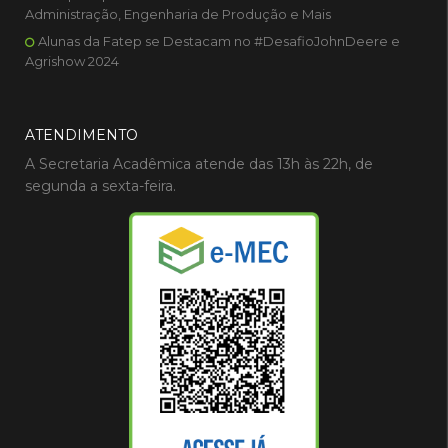
Administração, Engenharia de Produção e Mais
Alunas da Fatep se Destacam no #DesafioJohnDeere e
Agrishow 2024
ATENDIMENTO
A Secretaria Acadêmica atende das 13h às 22h, de
segunda a sexta-feira.