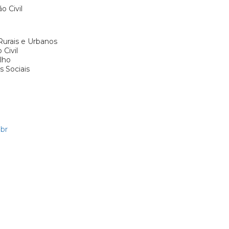
o Civil
urais e Urbanos
Civil
lho
s Sociais
br