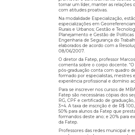
tornar um líder, manter as relações 
com atitudes proativas.
Na modalidade Especialização, estão
especializações em Georreferencia
Rurais e Urbanos; Gestão e Tecnologi
Planejamento e Gestão de Políticas 
Engenharia de Segurança do Trabalh
elaborados de acordo com a Resolu
08/06/2007.
O diretor da Fatep, professor Marco
comenta sobre o corpo docente. “
pós-graduação conta com quadro de
formado por especialistas, mestres
experiência profissional e domínio 
Para se inscrever nos cursos de MBA
Fatep são necessárias cópias dos s
RG, CPF e certificado de graduação,
3×4. A taxa de inscrição é de R$ 10
50% para alunos da Fatep que prest
formandos deste ano; e 20% para ex
da Fatep.
Professores das redes municipal e 