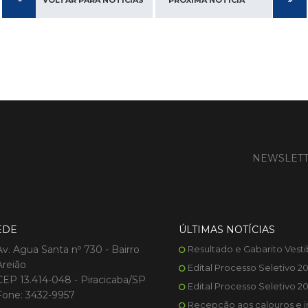
VOLTAR PARA NOTÍCIAS
PRÓXIMA NOTÍCIA
NEWSLET
EDE
ÚLTIMAS NOTÍCIAS
Av. Agua Santa nº 730 - Bairro
Resultado e Gabarito Vesti
Areião
Edital Processo Seletivo 2
CEP 13.414-048 - Piracicaba/SP
Edital Processo Seletivo 2
Fone: 3432-9957
Recepção aos calouros e i