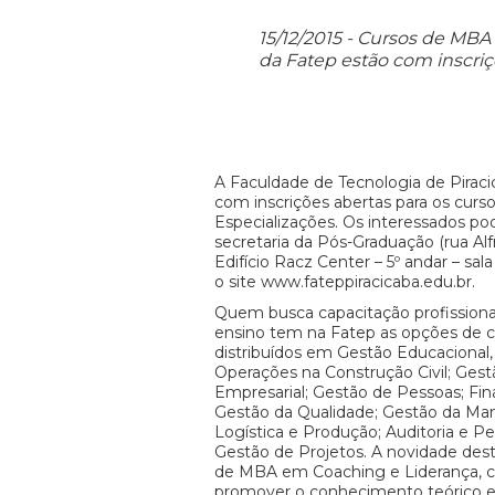
15/12/2015 - Cursos de MBA
da Fatep estão com inscriçõ
A Faculdade de Tecnologia de Piraci
com inscrições abertas para os cur
Especializações. Os interessados po
secretaria da Pós-Graduação (rua Al
Edifício Racz Center – 5º andar – sala
o site www.fateppiracicaba.edu.br.
Quem busca capacitação profissiona
ensino tem na Fatep as opções de 
distribuídos em Gestão Educacional
Operações na Construção Civil; Gest
Empresarial; Gestão de Pessoas; Fin
Gestão da Qualidade; Gestão da Ma
Logística e Produção; Auditoria e Pe
Gestão de Projetos. A novidade des
de MBA em Coaching e Liderança, co
promover o conhecimento teórico e