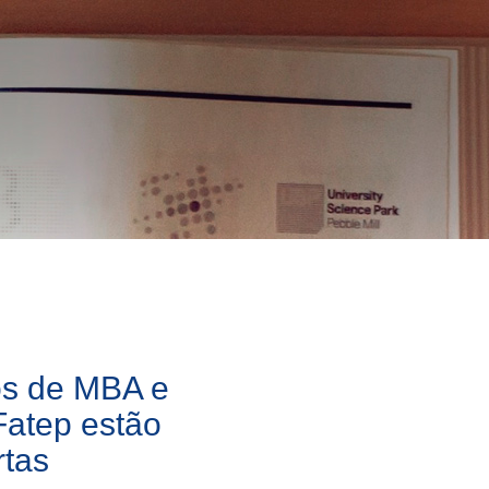
os de MBA e
Fatep estão
rtas