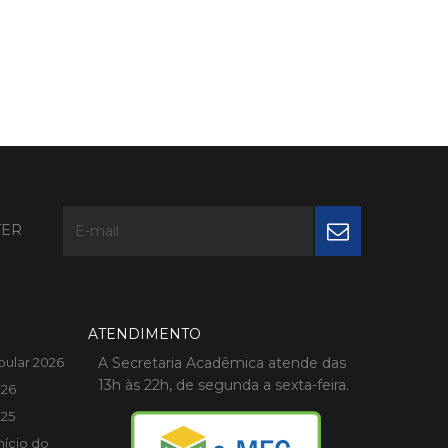
TER
ATENDIMENTO
bular 2026
A Secretaria Acadêmica atende das
13h às 22h, de segunda a sexta-feira.
026
025
nício do