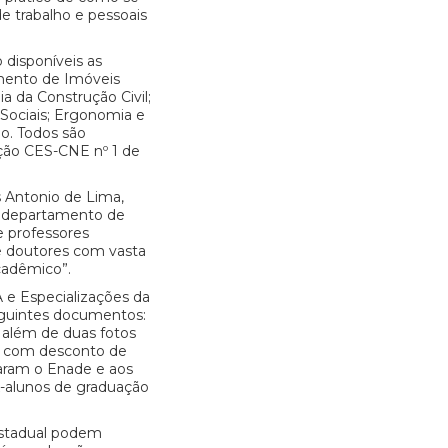
de trabalho e pessoais
 disponíveis as
mento de Imóveis
a da Construção Civil;
Sociais; Ergonomia e
o. Todos são
ção CES-CNE nº 1 de
s Antonio de Lima,
O departamento de
 professores
 e doutores com vasta
acadêmico”.
 e Especializações da
eguintes documentos:
 além de duas fotos
0, com desconto de
aram o Enade e aos
-alunos de graduação
estadual podem