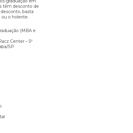
 pós-graduação em
is têm desconto de
 desconto, basta
 ou o holerite.
-graduação (MBA e
Racz Center – 5º
icaba/SP
o
tal