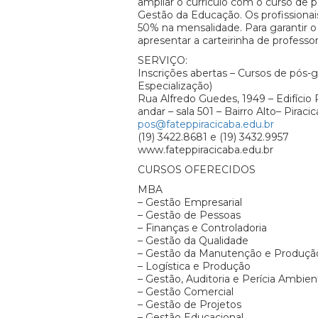
ampliar o currículo com o curso de
Gestão da Educação. Os profissiona
50% na mensalidade. Para garantir o
apresentar a carteirinha de professor
SERVIÇO:
Inscrições abertas – Cursos de pós
Especialização)
Rua Alfredo Guedes, 1949 – Edifício 
andar – sala 501 – Bairro Alto– Pirac
pos@fateppiracicaba.edu.br
(19) 3422.8681 e (19) 3432.9957
www.fateppiracicaba.edu.br
CURSOS OFERECIDOS
MBA
– Gestão Empresarial
– Gestão de Pessoas
– Finanças e Controladoria
– Gestão da Qualidade
– Gestão da Manutenção e Produçã
– Logística e Produção
– Gestão, Auditoria e Perícia Ambien
– Gestão Comercial
– Gestão de Projetos
– Gestão Educacional