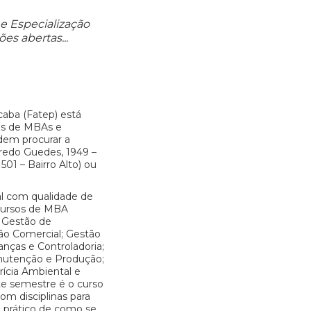
 e Especialização
es abertas...
caba (Fatep) está
sos de MBAs e
dem procurar a
fredo Guedes, 1949 –
 501 – Bairro Alto) ou
l com qualidade de
cursos de MBA
, Gestão de
ão Comercial; Gestão
anças e Controladoria;
nutenção e Produção;
rícia Ambiental e
te semestre é o curso
m disciplinas para
 prático de como se