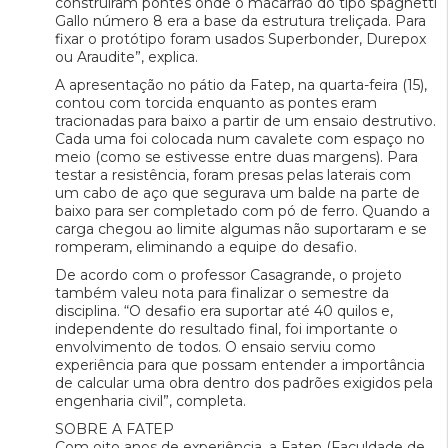
construíram pontes onde o macarrão do tipo spaghetti
Gallo número 8 era a base da estrutura treliçada. Para
fixar o protótipo foram usados Superbonder, Durepox
ou Araudite”, explica.
A apresentação no pátio da Fatep, na quarta-feira (15),
contou com torcida enquanto as pontes eram
tracionadas para baixo a partir de um ensaio destrutivo.
Cada uma foi colocada num cavalete com espaço no
meio (como se estivesse entre duas margens). Para
testar a resistência, foram presas pelas laterais com
um cabo de aço que segurava um balde na parte de
baixo para ser completado com pó de ferro. Quando a
carga chegou ao limite algumas não suportaram e se
romperam, eliminando a equipe do desafio.
De acordo com o professor Casagrande, o projeto
também valeu nota para finalizar o semestre da
disciplina. “O desafio era suportar até 40 quilos e,
independente do resultado final, foi importante o
envolvimento de todos. O ensaio serviu como
experiência para que possam entender a importância
de calcular uma obra dentro dos padrões exigidos pela
engenharia civil”, completa.
SOBRE A FATEP
Com oito anos de experiência, a Fatep (Faculdade de