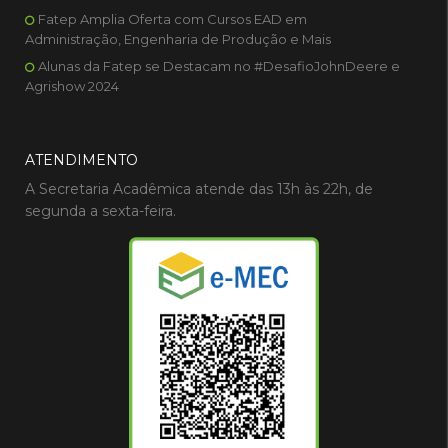
Fatep Amplia Oferta com Cursos EAD em
Administração, Engenharia de Produção e Mais
Alunas da Fatep se Destacam no #DesafioJohnDeere e
Agrishow 2024
ATENDIMENTO
A Secretaria Acadêmica atende das 13h às 22h, de
segunda a sexta-feira.