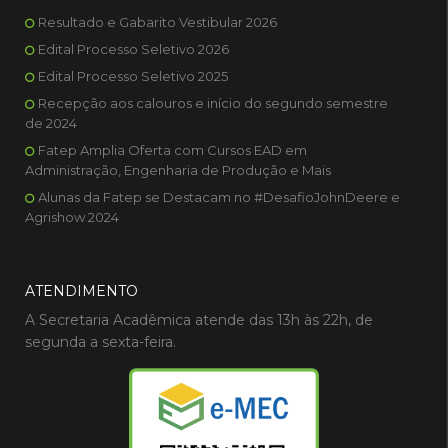
Resultado e Gabarito Vestibular 2026
Edital Processo Seletivo 2026
Edital Processo Seletivo 2025
Recepção aos calouros e início do segundo semestre
de 2024
Fatep Amplia Oferta com Cursos EAD em
Administração, Engenharia de Produção e Mais
Alunas da Fatep se Destacam no #DesafioJohnDeere e
Agrishow 2024
ATENDIMENTO
A Secretaria Acadêmica atende das 13h às 22h, de
segunda a sexta-feira.