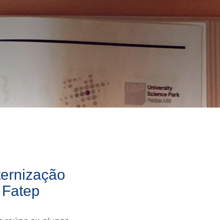
ternização
 Fatep