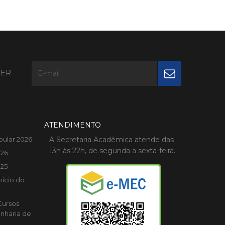
TER
ATENDIMENTO
bular 2026
A Secretaria Acadêmica atende das
13h às 22h, de segunda a sexta-feira.
026
025
nício do
Cursos
nharia de