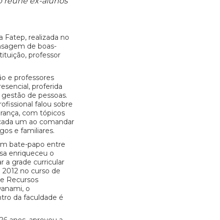
o reúne ex-alunos
a Fatep, realizada no
nsagem de boas-
ituição, professor
ão e professores
esencial, proferida
m gestão de pessoas.
fissional falou sobre
rança, com tópicos
e cada um ao comandar
os e familiares.
um bate-papo entre
rsa enriqueceu o
 a grade curricular
 2012 no curso de
de Recursos
anami, o
tro da faculdade é