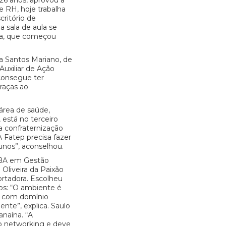
 26 anos, aprovou a
e RH, hoje trabalha
ritório de
a sala de aula se
ela, que começou
 Santos Mariano, de
Auxiliar de Ação
 consegue ter
raças ao
área de saúde,
 está no terceiro
a confraternização
 Fatep precisa fazer
unos”, aconselhou.
MBA em Gestão
Oliveira da Paixão
ortadora. Escolheu
os: “O ambiente é
es com domínio
nte”, explica. Saulo
anaína. “A
 o networking e deve