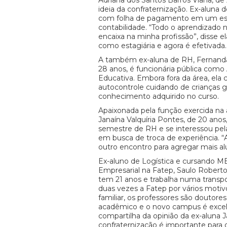
Adriana dos Santos Barros Viana, de
ideia da confraternização. Ex-aluna d
com folha de pagamento em um esc
contabilidade. “Todo o aprendizado n
encaixa na minha profissão”, disse 
como estagiária e agora é efetivada.
A também ex-aluna de RH, Fernanda
28 anos, é funcionária pública como 
Educativa. Embora fora da área, ela
autocontrole cuidando de crianças g
conhecimento adquirido no curso.
Apaixonada pela função exercida na 
Janaína Valquíria Pontes, de 20 anos,
semestre de RH e se interessou pel
em busca de troca de experiência. “A
outro encontro para agregar mais al
Ex-aluno de Logística e cursando 
Empresarial na Fatep, Saulo Roberto 
tem 21 anos e trabalha numa transp
duas vezes a Fatep por vários motiv
familiar, os professores são doutor
acadêmico e o novo campus é excele
compartilha da opinião da ex-aluna J
confraternização é importante para