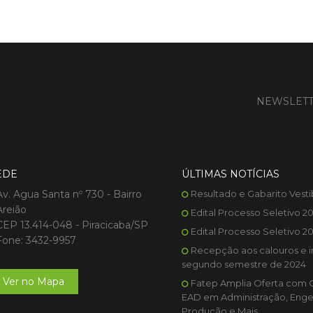
NEWSLET
EDE
ÚLTIMAS NOTÍCIAS
Av. Agua Santa nº 730 - Bairro
Resultado e Gabarito Vesti
Areião
Edital Processo Seletivo 2
CEP 13.414-048 - Piracicaba/SP
Edital Processo Seletivo 2
Fone: 3432-9957
Recepção aos calouros e i
segundo semestre de 2024
Ver no Mapa
Fatep Amplia Oferta com 
EAD em Administração, Enge
Produção e Mais