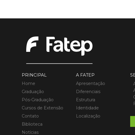
PRINCIPAL
A FATEP
S
Home
Apresentação
Graduação
Diferenciais
Pós-Graduação
Estrutura
Cursos de Extensão
Identidade
Contato
Localização
Biblioteca
Notícias