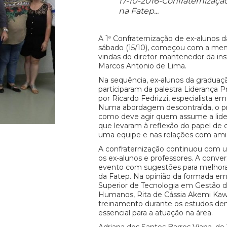
17-10-2016-Confraternizaçã
na Fatep...
A 1ª Confraternização de ex-alunos d
sábado (15/10), começou com a me
vindas do diretor-mantenedor da inst
Marcos Antonio de Lima.
Na sequência, ex-alunos da graduaç
participaram da palestra Liderança Pr
por Ricardo Fedrizzi, especialista e
Numa abordagem descontraída, o pro
como deve agir quem assume a lide
que levaram à reflexão do papel d
uma equipe e nas relações com amig
A confraternização continuou com 
os ex-alunos e professores. A conve
evento com sugestões para melhorar
da Fatep. Na opinião da formada em
Superior de Tecnologia em Gestão 
Humanos, Rita de Cássia Akemi Kaw
treinamento durante os estudos den
essencial para a atuação na área.