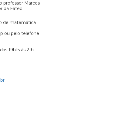
 o professor Marcos
r da Fatep.
ito de matemática
ep ou pelo telefone
 das 19h15 às 21h.
br