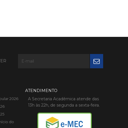
TER
ATENDIMENTO
bular 2026
A Secretaria Acadêmica atende das
13h às 22h, de segunda a sexta-feira.
026
025
nício do