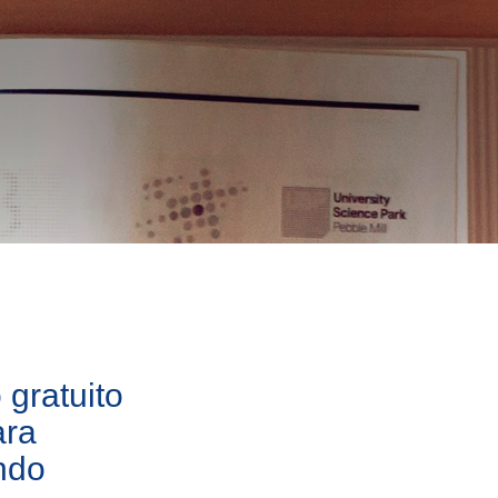
gratuito
ara
ndo