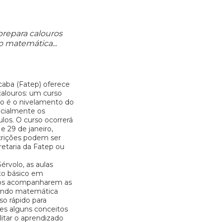
 prepara calouros
o matemática...
caba (Fatep) oferece
alouros: um curso
vo é o nivelamento do
ecialmente os
los. O curso ocorrerá
e 29 de janeiro,
scrições podem ser
retaria da Fatep ou
érvolo, as aulas
to básico em
unos acompanharem as
vendo matemática
o rápido para
tes alguns conceitos
litar o aprendizado