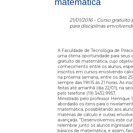
matemática
21/01/2016 - Curso gratuito
para disciplinas envolvend
A Faculdade de Tecnologia de Piraci
uma ótima oportunidade para seus c
gratuito de matemática, cujo objeti
conhecimento entre os alunos, esp
inscritos em cursos envolvendo cálcu
na próxima semana, entre os dias 25 
sempre das 19h15 às 21 horas. As in
feitas até amanhã (dia 22/01), na sec
pelo telefone (19) 3432.9957.
Ministrado pelo professor Henrique S
abordarão os itens para o nivelamen
matemática, possibilitando aos al
matérias de cálculo e outras envol
avançada. “Desenvolvemos este curs
relembrar junto os alunos ingressan
básicos de matemática, e assim, faci