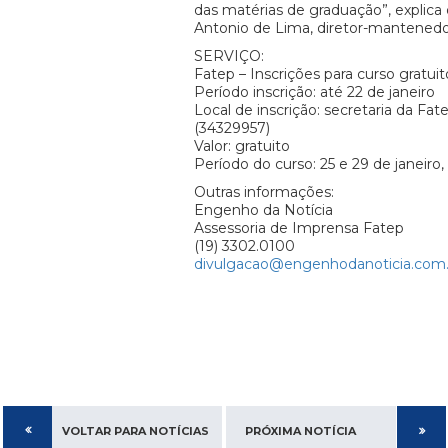
das matérias de graduação”, explica
Antonio de Lima, diretor-mantenedo
SERVIÇO:
Fatep – Inscrições para curso gratu
Período inscrição: até 22 de janeiro
Local de inscrição: secretaria da Fat
(34329957)
Valor: gratuito
Período do curso: 25 e 29 de janeiro,
Outras informações:
Engenho da Notícia
Assessoria de Imprensa Fatep
(19) 3302.0100
divulgacao@engenhodanoticia.com.
VOLTAR PARA NOTÍCIAS
PRÓXIMA NOTÍCIA