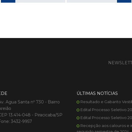
NEWSLET
EDE
ÚLTIMAS NOTÍCIAS
Av. Agua Santa nº 730 - Bairro
Resultado e Gabarito Vesti
Areião
Edital Processo Seletivo 2
CEP 13.414-048 - Piracicaba/SP
Edital Processo Seletivo 2
Fone: 3432-9957
Recepção aos calouros e i
segundo semestre de 2024