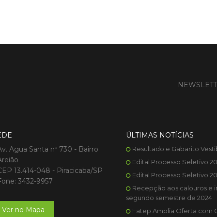
NEWSLET
EDE
ÚLTIMAS NOTÍCIAS
Av. Agua Santa nº 730 - Bairro
Resultado e Gabarito Vesti
Areião
Edital Processo Seletivo 2
CEP 13.414-048 - Piracicaba/SP
Edital Processo Seletivo 2
Fone: 3432-9957
Recepção aos calouros e i
segundo semestre de 2024
Ver no Mapa
Fatep Amplia Oferta com 