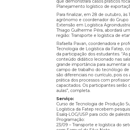
que demonstrará casos práticos fo
Planejamento logístico de exportaçã
Para finalizar, em 28 de outubro, às
agrônomo e coordenador do Grupo 
Extensão em Logística Agroindustri
Thiago Guilherme Péra, abordará um
região: Transporte e logística de eta
Rafaella Pavan, coordenadora e prof
Tecnologia de Logística da Fatep, 
da participação dos estudantes. “As 
conteúdo didático lecionado nas sala
grande importância para aumentar 
campo de trabalho do tecnólogo de
são diferenciais no currículo, pois o
prática dos processos com profissio
capacitados. Os participantes serão
aulas”, completa.
Serviço:
Curso de Tecnologia de Produção Su
Logística da Fatep recebem pesqui
Esalq-LOG/USP para ciclo de palestr
Programação:
23/09 – Transporte e logística do se