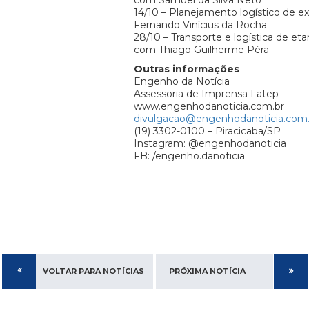
com Samuel da Silva Neto
14/10 – Planejamento logístico de e
Fernando Vinícius da Rocha
28/10 – Transporte e logística de eta
com Thiago Guilherme Péra
Outras informações
Engenho da Notícia
Assessoria de Imprensa Fatep
www.engenhodanoticia.com.br
divulgacao@engenhodanoticia.com.
(19) 3302-0100 – Piracicaba/SP
Instagram: @engenhodanoticia
FB: /engenho.danoticia
VOLTAR PARA NOTÍCIAS
PRÓXIMA NOTÍCIA