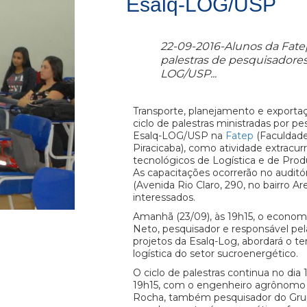
Esalq-LOG/USP
22-09-2016-Alunos da Fat
palestras de pesquisadore
LOG/USP...
Transporte, planejamento e exporta
ciclo de palestras ministradas por p
Esalq-LOG/USP na
Fatep
(Faculdade
Piracicaba), como atividade extracurr
tecnológicos de Logística e de Prod
As capacitações ocorrerão no auditór
(Avenida Rio Claro, 290, no bairro Are
interessados.
Amanhã (23/09), às 19h15, o economi
Neto, pesquisador e responsável pel
projetos da Esalq-Log, abordará o t
logística do setor sucroenergético.
O ciclo de palestras continua no dia 
19h15, com o engenheiro agrônomo 
Rocha, também pesquisador do Gru