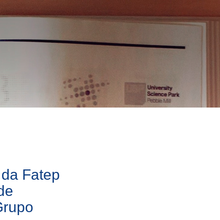
 da Fatep
de
Grupo