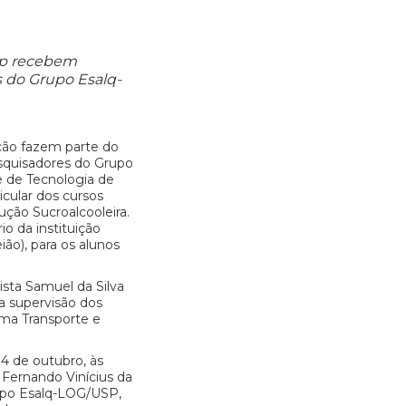
ep recebem
s do Grupo Esalq-
ção fazem parte do
esquisadores do Grupo
 de Tecnologia de
icular dos cursos
ução Sucroalcooleira.
io da instituição
ião), para os alunos
sta Samuel da Silva
a supervisão dos
ema Transporte e
14 de outubro, às
Fernando Vinícius da
po Esalq-LOG/USP,