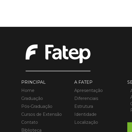
PRINCIPAL
A FATEP
S
Home
Apresentação
Graduação
Diferenciais
Pós-Graduação
Estrutura
Cursos de Extensão
Identidade
Contato
Localização
Biblioteca