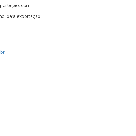
xportação, com
nol para exportação,
br