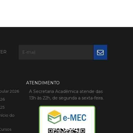
TER
ATENDIMENTO
bular 2026
A Secretaria Acadêmica atende das
13h às 22h, de segunda a sexta-feira.
026
025
nício do
Cursos