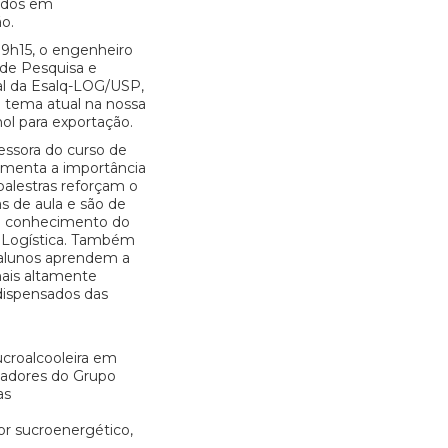
cados em
o.
 19h15, o engenheiro
de Pesquisa e
al da Esalq-LOG/USP,
 tema atual na nossa
nol para exportação.
essora do curso de
comenta a importância
palestras reforçam o
s de aula e são de
o conhecimento do
 Logística. Também
s alunos aprendem a
nais altamente
 dispensados das
croalcooleira em
sadores do Grupo
as
tor sucroenergético,