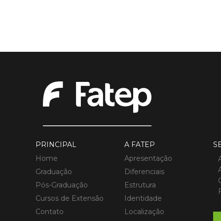
PRINCIPAL
A FATEP
S
Home
Apresentação
Graduação
Diferenciais
Pós-Graduação
Estrutura
Cursos de Extensão
Identidade
Contato
Localização