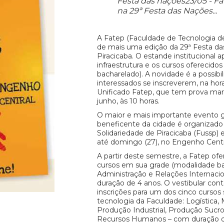
Festa das nações23/05 - Fa
na 29ª Festa das Nações...
A Fatep (Faculdade de Tecnologia de 
de mais uma edição da 29ª Festa d
Piracicaba. O estande institucional a
infraestrutura e os cursos oferecidos
bacharelado). A novidade é a possibi
interessados se inscreverem, na hora
Unificado Fatep, que tem prova marc
junho, às 10 horas.
O maior e mais importante evento 
beneficente da cidade é organizado
Solidariedade de Piracicaba (Fussp) e
até domingo (27), no Engenho Centr
A partir deste semestre, a Fatep of
cursos em sua grade (modalidade ba
Administração e Relações Internaci
duração de 4 anos. O vestibular c
inscrições para um dos cinco cursos
tecnologia da Faculdade: Logística,
Produção Industrial, Produção Sucro
Recursos Humanos – com duração de