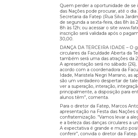
Quem perder a oportunidade de se i
das Nações pode procurar, até o dia 
Secretaria da Fatep (Rua Silva Jardim,
de segunda a sexta-feira, das 8h às 
8h às 12h; ou acessar o site www.fat
inscrição será validada após o paga
30,00.
DANÇA DA TERCEIRA IDADE – O gr
circulares da Faculdade Aberta da Te
também será uma das atrações da 2
A apresentação será no sábado (26), 
acordo com a coordenadora da Facul
Idade, Maristela Negri Marrano, as
são um verdadeiro despertar de tal
ver a superação, interação, integraçã
principalmente, a disposição para en
alunos têm”, comenta.
Para o diretor da Fatep, Marcos Ant
apresentação na Festa das Nações
confraternização. “Vamos levar a aleg
e a beleza das danças circulares a 
A expectativa é grande e muito posit
conferir”, convida o diretor da Fatep.