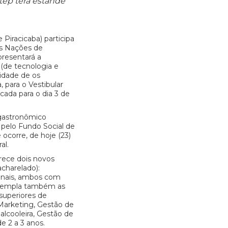
tep terá estande
Piracicaba) participa
as Nações de
presentará a
 (de tecnologia e
lidade de os
, para o Vestibular
ada para o dia 3 de
gastronômico
 pelo Fundo Social de
 ocorre, de hoje (23)
al.
erece dois novos
charelado):
onais, ambos com
ontempla também as
 superiores de
 Marketing, Gestão de
alcooleira, Gestão de
 2 a 3 anos.