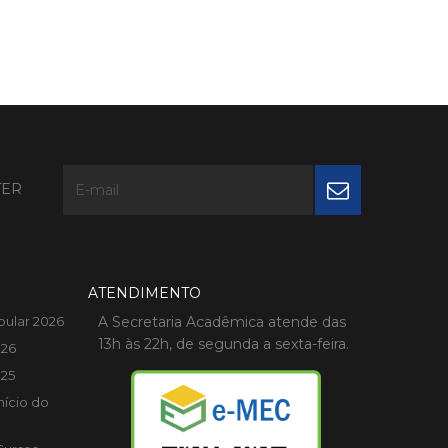
TER
ATENDIMENTO
bular 2026
A Secretaria Acadêmica atende das
13h às 22h, de segunda a sexta-feira.
026
025
nício do