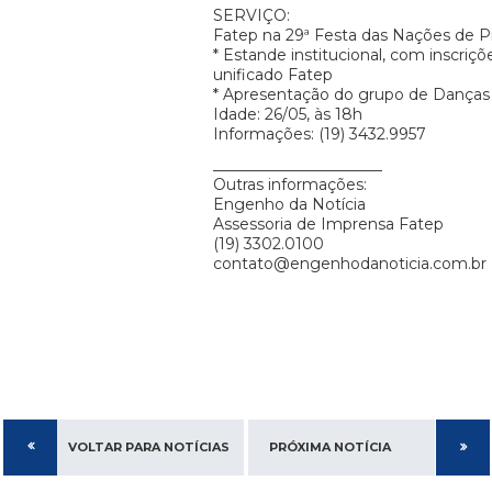
SERVIÇO:
Fatep na 29ª Festa das Nações de Pi
* Estande institucional, com inscriçõ
unificado Fatep
* Apresentação do grupo de Danças C
Idade: 26/05, às 18h
Informações: (19) 3432.9957
______________________
Outras informações:
Engenho da Notícia
Assessoria de Imprensa Fatep
(19) 3302.0100
contato@engenhodanoticia.com.br
VOLTAR PARA NOTÍCIAS
PRÓXIMA NOTÍCIA