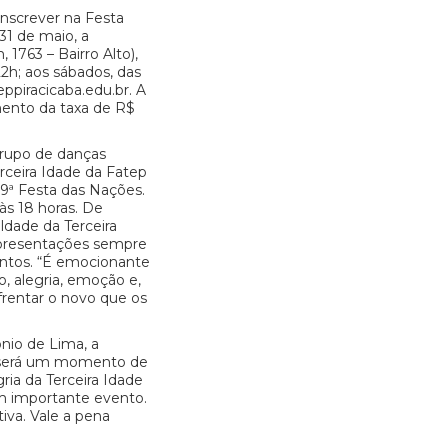
nscrever na Festa
31 de maio, a
 1763 – Bairro Alto),
22h; aos sábados, das
eppiracicaba.edu.br. A
mento da taxa de R$
upo de danças
rceira Idade da Fatep
9ª Festa das Nações.
às 18 horas. De
dade da Terceira
 apresentações sempre
entos. “É emocionante
o, alegria, emoção e,
frentar o novo que os
onio de Lima, a
 será um momento de
ria da Terceira Idade
um importante evento.
iva. Vale a pena