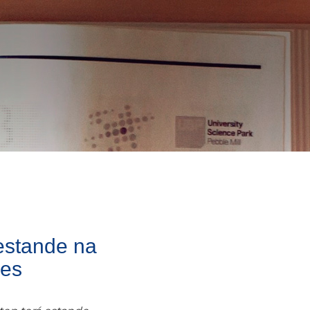
 estande na
ões