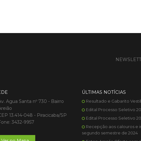
NEWSLET
EDE
ÚLTIMAS NOTÍCIAS
Av. Agua Santa nº 730 - Bairro
Resultado e Gabarito Vesti
Areião
Edital Processo Seletivo 2
CEP 13.414-048 - Piracicaba/SP
Edital Processo Seletivo 2
Fone: 3432-9957
Recepção aos calouros e i
segundo semestre de 2024
Ver no Mapa