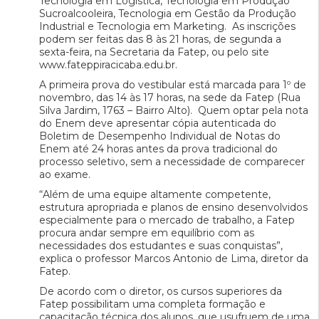
Tecnologia em Logística, Tecnologia em Produção
Sucroalcooleira, Tecnologia em Gestão da Produção
Industrial e Tecnologia em Marketing. As inscrições
podem ser feitas das 8 às 21 horas, de segunda a
sexta-feira, na Secretaria da Fatep, ou pelo site
www.fateppiracicaba.edu.br.
A primeira prova do vestibular está marcada para 1º de
novembro, das 14 às 17 horas, na sede da Fatep (Rua
Silva Jardim, 1763 – Bairro Alto). Quem optar pela nota
do Enem deve apresentar cópia autenticada do
Boletim de Desempenho Individual de Notas do
Enem até 24 horas antes da prova tradicional do
processo seletivo, sem a necessidade de comparecer
ao exame.
“Além de uma equipe altamente competente,
estrutura apropriada e planos de ensino desenvolvidos
especialmente para o mercado de trabalho, a Fatep
procura andar sempre em equilíbrio com as
necessidades dos estudantes e suas conquistas”,
explica o professor Marcos Antonio de Lima, diretor da
Fatep.
De acordo com o diretor, os cursos superiores da
Fatep possibilitam uma completa formação e
capacitação técnica dos alunos, que usufruem de uma