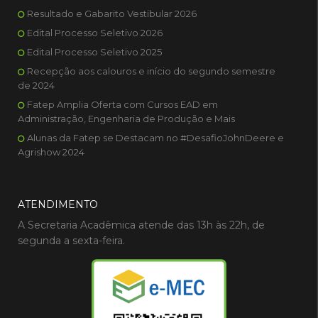
Resultado e Gabarito Vestibular 2026
Edital Processo Seletivo 2026
Edital Processo Seletivo 2025
Recepção aos calouros e início do segundo semestre
de 2024
Fatep Amplia Oferta com Cursos EAD em
Administração, Engenharia de Produção e Mais
Alunas da Fatep se Destacam no #DesafioJohnDeere e
Agrishow 2024
ATENDIMENTO
A Secretaria Acadêmica atende das 13h às 22h, de
segunda a sexta-feira.