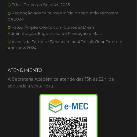
Edital Processo Seletivo 2025
Recepção aos calouros e início do segundo semestre
de 2024
Fatep Amplia Oferta com Cursos EAD em
Administração, Engenharia de Produção e Mais
Alunas da Fatep se Destacam no #DesafioJohnDeere e
Agrishow 2024
ATENDIMENTO
A Secretaria Acadêmica atende das 13h às 22h, de
segunda a sexta-feira.