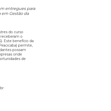
ram entregues para
a em Gestão da
tres do curso
 receberam o
 5). Este benefício da
iracicaba) permite,
tudantes possam
mpresas onde
ortunidades de
br