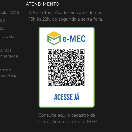
ATENDIMENTO
bular 2026
A Secretaria Acadêmica atende das
13h às 22h, de segunda a sexta-feira.
026
025
nício do
Cursos
nharia de
cam no
how 2024
Consulte aqui o cadastro da
Instituição no sistema e-MEC