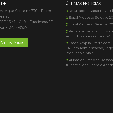
EDE
ÚLTIMAS NOTÍCIAS
Av. Agua Santa nº 730 - Bairro
Resultado e Gabarito Vesti
Areião
Edital Processo Seletivo 2
CEP 13.414-048 - Piracicaba/SP
Edital Processo Seletivo 2
Fone: 3432-9957
Recepção aos calouros e i
segundo semestre de 2024
Ver no Mapa
Fatep Amplia Oferta com 
EAD em Administração, Enge
Produção e Mais
Alunas da Fatep se Desta
#DesafioJohnDeere e Agris