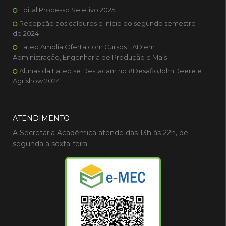
Edital Processo Seletivo 2025
Recepção aos calouros e início do segundo semestre
de 2024
Fatep Amplia Oferta com Cursos EAD em
Administração, Engenharia de Produção e Mais
Alunas da Fatep se Destacam no #DesafioJohnDeere e
Agrishow 2024
ATENDIMENTO
A Secretaria Acadêmica atende das 13h às 22h, de
segunda a sexta-feira.