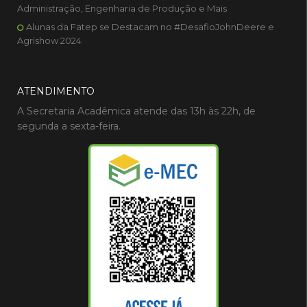
Administração, Engenharia de Produção e Mais
Alunas da Fatep se Destacam no #DesafioJohnDeere e
Agrishow 2024
ATENDIMENTO
A Secretaria Acadêmica atende das 13h às 22h, de
segunda a sexta-feira.