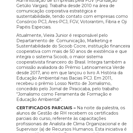
Administração de Empresas pela FGV (Fundação
Getúlio Vargas). Trabalha desde 2010 na área de
comunicação corporativa estratégica e
sustentabilidade, tendo contato com empresas como
Consórcio PCJ, Ares-PCJ, FGV, Votorantim, Fibria e Oji
Papéis Especiais.
Atualmente, Vieira Junior é responsável pelo
Departamento de Comunicação, Marketing e
Sustentabilidade do Sicoob Cocre, instituição financeira
cooperativa com mais de 50 anos de existência e que
integra o sistema Sicoob, o maior sistema
cooperativista financeiro do Brasil. Integra também a
comissão avaliadora do Prêmio Latinoamerica Verde
desde 2017, ano em que lançou o livro A História da
Educação Ambiental nas Bacias PCJ. Em 2011,
recebeu o prêmio Losso Netto de Jornalismo,
concedido pelo Jornal de Piracicaba, pelo trabalho
“Jornalismo como Ferramenta de Formação e
Educação Ambiental”.
CERTIFICADOS PARCIAIS –
Na noite da palestra, os
alunos de Gestão de RH recebem os certificados
parciais do curso, referente às capacitações
profissionais de Analista de Clima Organizacional e de
Supervisor (a) de Recursos Humanos. Esta iniciativa é