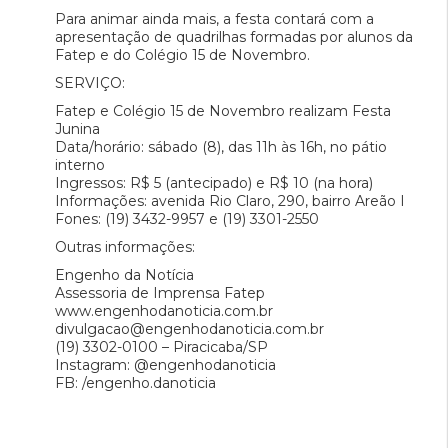
Para animar ainda mais, a festa contará com a
apresentação de quadrilhas formadas por alunos da
Fatep e do Colégio 15 de Novembro.
SERVIÇO:
Fatep e Colégio 15 de Novembro realizam Festa
Junina
Data/horário: sábado (8), das 11h às 16h, no pátio
interno
Ingressos: R$ 5 (antecipado) e R$ 10 (na hora)
Informações: avenida Rio Claro, 290, bairro Areão I
Fones: (19) 3432-9957 e (19) 3301-2550
Outras informações:
Engenho da Notícia
Assessoria de Imprensa Fatep
www.engenhodanoticia.com.br
divulgacao@engenhodanoticia.com.br
(19) 3302-0100 – Piracicaba/SP
Instagram: @engenhodanoticia
FB: /engenho.danoticia