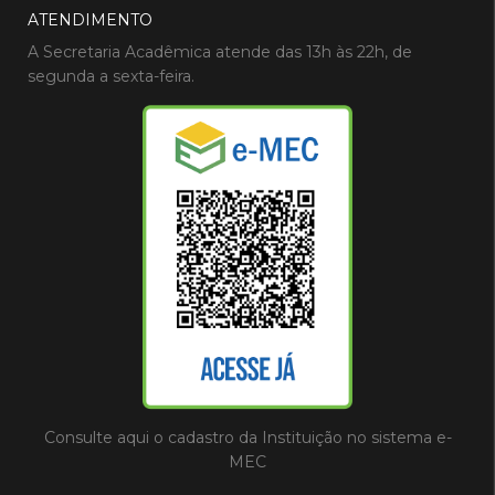
ATENDIMENTO
A Secretaria Acadêmica atende das 13h às 22h, de
segunda a sexta-feira.
Consulte aqui o cadastro da Instituição no sistema e-
MEC