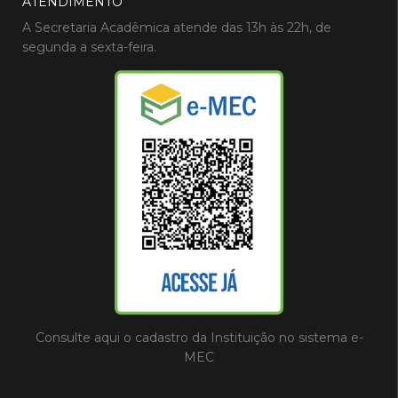
ATENDIMENTO
A Secretaria Acadêmica atende das 13h às 22h, de
segunda a sexta-feira.
Consulte aqui o cadastro da Instituição no sistema e-
MEC